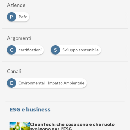
Aziende
P
Pefc
Argomenti
C
S
certificazioni
Sviluppo sostenibile
Canali
E
Environmental - Impatto Ambientale
ESG e business
CleanTech: che cosa sono e che ruolo
svolgono per l’ESG