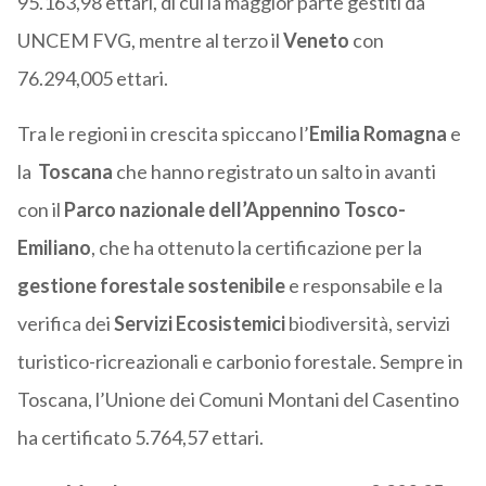
95.163,98 ettari, di cui la maggior parte gestiti da
UNCEM FVG, mentre al terzo il
Veneto
con
76.294,005 ettari.
Tra le regioni in crescita spiccano l’
Emilia Romagna
e
la
Toscana
che hanno registrato un salto in avanti
con il
Parco nazionale dell’Appennino Tosco-
Emiliano
, che ha ottenuto la certificazione per la
gestione forestale sostenibile
e responsabile e la
verifica dei
Servizi Ecosistemici
biodiversità, servizi
turistico-ricreazionali e carbonio forestale. Sempre in
Toscana, l’Unione dei Comuni Montani del Casentino
ha certificato 5.764,57 ettari.