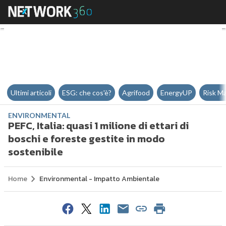
PEFC, Italia: quasi 1 milione di e
Ultimi articoli
ESG: che cos'è?
Agrifood
EnergyUP
Risk M
ENVIRONMENTAL
PEFC, Italia: quasi 1 milione di ettari di
boschi e foreste gestite in modo
sostenibile
Home
Environmental - Impatto Ambientale