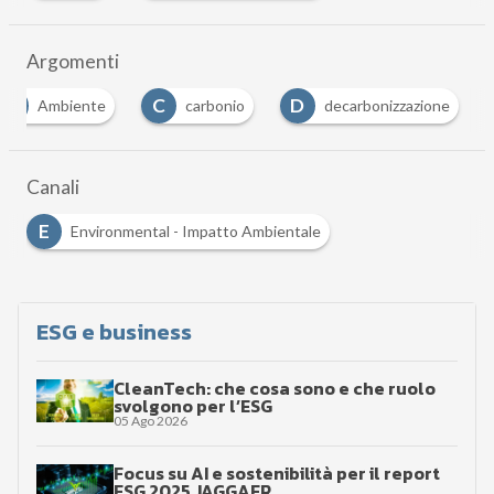
Argomenti
A
C
D
Ambiente
carbonio
decarbonizzazione
Canali
E
Environmental - Impatto Ambientale
ESG e business
CleanTech: che cosa sono e che ruolo
svolgono per l’ESG
05 Ago 2026
Focus su AI e sostenibilità per il report
ESG 2025 JAGGAER