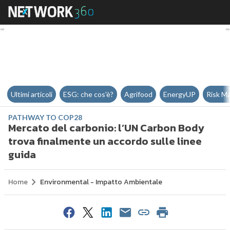
Mercato del carbonio: l’UN Carbo
Ultimi articoli
ESG: che cos'è?
Agrifood
EnergyUP
Risk M
PATHWAY TO COP28
Mercato del carbonio: l’UN Carbon Body
trova finalmente un accordo sulle linee
guida
Home
Environmental - Impatto Ambientale