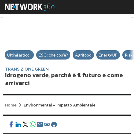
Idrogeno verde, perché è il futur
Ultimi articoli
ESG: che cos'è?
Agrifood
EnergyUP
Risk
TRANSIZIONE GREEN
Idrogeno verde, perché è il futuro e come
arrivarci
Home
Environmental – Impatto Ambientale