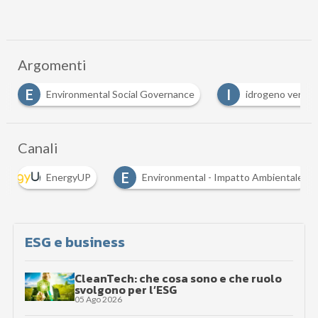
Argomenti
I
S
S
idrogeno verde
sostenibilità
Sviluppo s
Canali
E
S
Environmental - Impatto Ambientale
Sostenibilità
ESG e business
CleanTech: che cosa sono e che ruolo
svolgono per l’ESG
05 Ago 2026