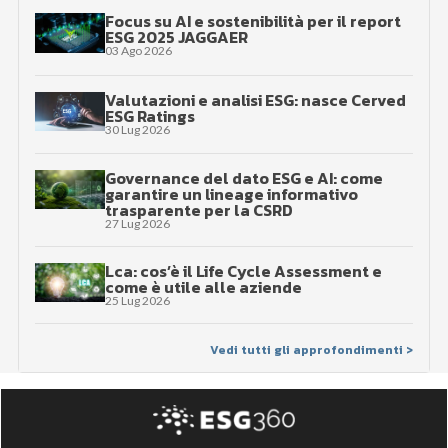
Focus su AI e sostenibilità per il report
ESG 2025 JAGGAER
03 Ago 2026
Valutazioni e analisi ESG: nasce Cerved
ESG Ratings
30 Lug 2026
Governance del dato ESG e AI: come
garantire un lineage informativo
trasparente per la CSRD
27 Lug 2026
Lca: cos’è il Life Cycle Assessment e
come è utile alle aziende
25 Lug 2026
Vedi tutti gli approfondimenti >