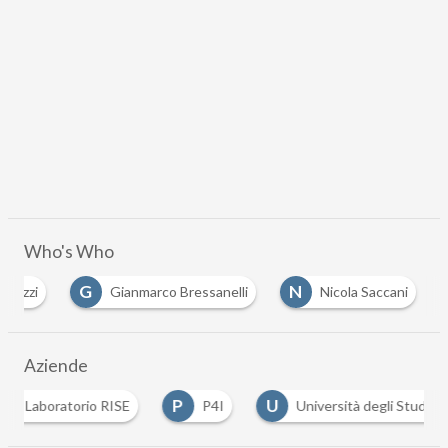
Who's Who
G
N
helizzi
Gianmarco Bressanelli
Nicola Saccani
Aziende
P
U
rio RISE
P4I
Università degli Studi di Brescia