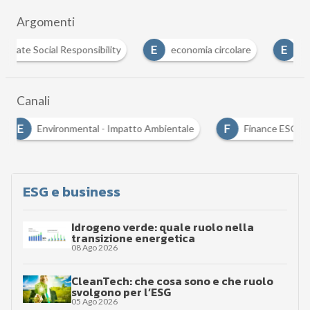
Argomenti
E
E
E
economia circolare
ecosostenibilità
Eff
Canali
E
F
Environmental - Impatto Ambientale
Finance ESG
ESG e business
Idrogeno verde: quale ruolo nella
transizione energetica
08 Ago 2026
CleanTech: che cosa sono e che ruolo
svolgono per l’ESG
05 Ago 2026