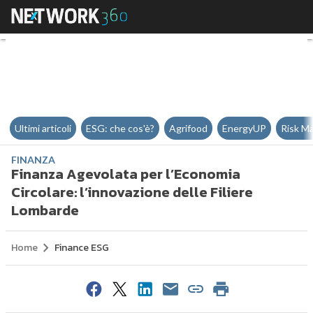
Finanza Agevolata per l’Economia
Ultimi articoli
ESG: che cos'è?
Agrifood
EnergyUP
Risk M
FINANZA
Finanza Agevolata per l’Economia
Circolare: l’innovazione delle Filiere
Lombarde
Home
Finance ESG