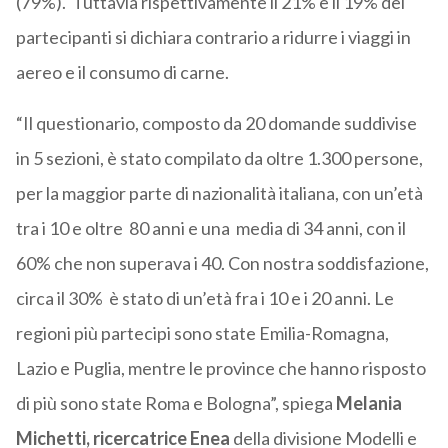
(79%). Tuttavia rispettivamente il 21% e il 19% dei
partecipanti si dichiara contrario a ridurre i viaggi in
aereo e il consumo di carne.
“Il questionario, composto da 20 domande suddivise
in 5 sezioni, è stato compilato da oltre 1.300 persone,
per la maggior parte di nazionalità italiana, con un’età
tra i 10 e oltre 80 anni e una media di 34 anni, con il
60% che non superava i 40. Con nostra soddisfazione,
circa il 30% è stato di un’età fra i 10 e i 20 anni. Le
regioni più partecipi sono state Emilia-Romagna,
Lazio e Puglia, mentre le province che hanno risposto
di più sono state Roma e Bologna”, spiega
Melania
Michetti
, ricercatrice Enea
della divisione Modelli e