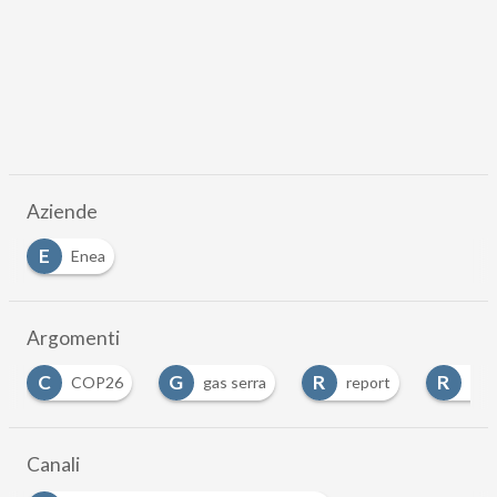
Aziende
E
Enea
Argomenti
G
R
R
COP26
gas serra
report
Report e rice
Canali