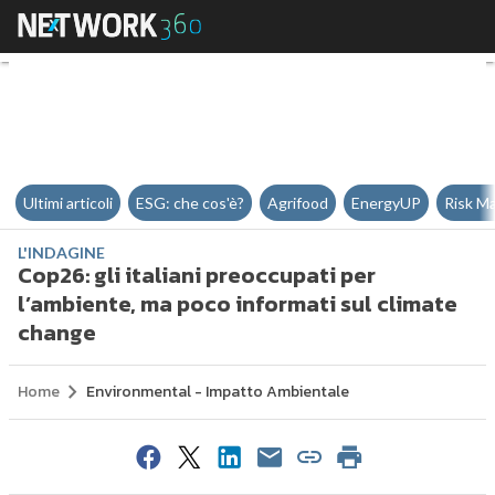
Cop26: gli italiani preoccupati 
Ultimi articoli
ESG: che cos'è?
Agrifood
EnergyUP
Risk M
L'INDAGINE
Cop26: gli italiani preoccupati per
l’ambiente, ma poco informati sul climate
change
Home
Environmental - Impatto Ambientale