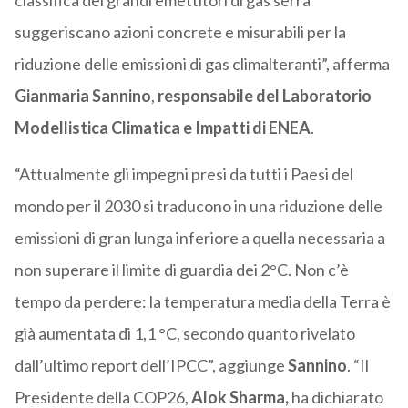
classifica dei grandi emettitori di gas serra
suggeriscano azioni concrete e misurabili per la
riduzione delle emissioni di gas climalteranti”, afferma
Gianmaria Sannino
,
responsabile del Laboratorio
Modellistica Climatica e Impatti di ENEA
.
“Attualmente gli impegni presi da tutti i Paesi del
mondo per il 2030 si traducono in una riduzione delle
emissioni di gran lunga inferiore a quella necessaria a
non superare il limite di guardia dei 2°C. Non c’è
tempo da perdere: la temperatura media della Terra è
già aumentata di 1,1 °C, secondo quanto rivelato
dall’ultimo report dell’IPCC”, aggiunge
Sannino
. “Il
Presidente della COP26,
Alok Sharma,
ha dichiarato