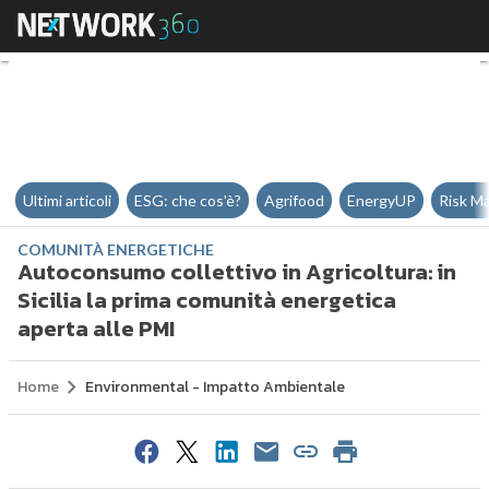
Autoconsumo collettivo in Agricol
Ultimi articoli
ESG: che cos'è?
Agrifood
EnergyUP
Risk M
COMUNITÀ ENERGETICHE
Autoconsumo collettivo in Agricoltura: in
Sicilia la prima comunità energetica
aperta alle PMI
Home
Environmental - Impatto Ambientale