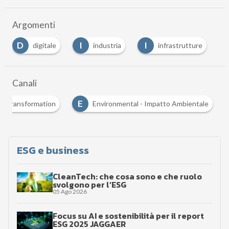
Argomenti
I
I
R
digitale
industria
infrastrutture
repo
Canali
E
Energy Transformation
Environmental - Impatto Ambiental
ESG e business
CleanTech: che cosa sono e che ruolo
svolgono per l’ESG
05 Ago 2026
Focus su AI e sostenibilità per il report
ESG 2025 JAGGAER