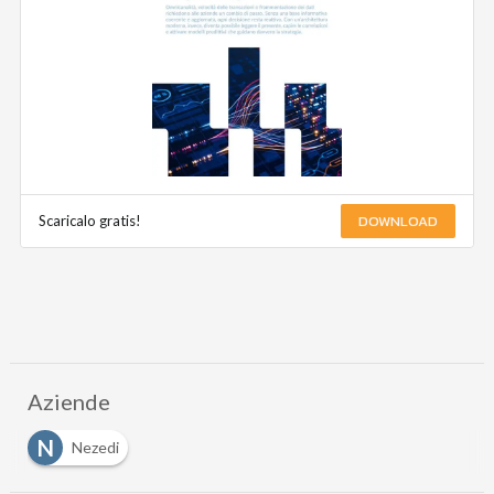
DOWNLOAD
Scaricalo gratis!
Aziende
N
Nezedi