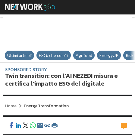
Twin transition: con l’AI NEZEDI m
Ultimi articoli
ESG: che cos'è?
Agrifood
EnergyUP
Risk
SPONSORED STORY
Twin transition: con l’AI NEZEDI misura e
certifica l’impatto ESG del digitale
Home
Energy Transformation