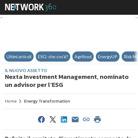
Nexta Investment Management, n
Ultimi articoli
ESG: che cos'è?
Agrifood
EnergyUP
Risk M
IL NUOVO ASSETTO
Nexta Investment Management, nominato
un advisor per l’ESG
Home
Energy Transformation