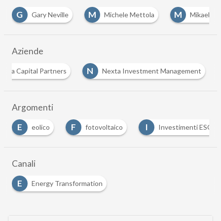
G
M
M
Gary Neville
Michele Mettola
Mikael Sc
Aziende
N
exta Capital Partners
Nexta Investment Management
Argomenti
E
F
I
eolico
fotovoltaico
Investimenti ESG
Canali
E
Energy Transformation