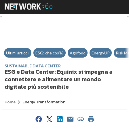
ESG e Data Center: Equinix si im
Ultimi articoli
ESG: che cos'è?
Agrifood
EnergyUP
Risk M
SUSTAINABLE DATA CENTER
ESG e Data Center: Equinix si impegna a
connettere e alimentare un mondo
digitale più sostenibile
Home
Energy Transformation