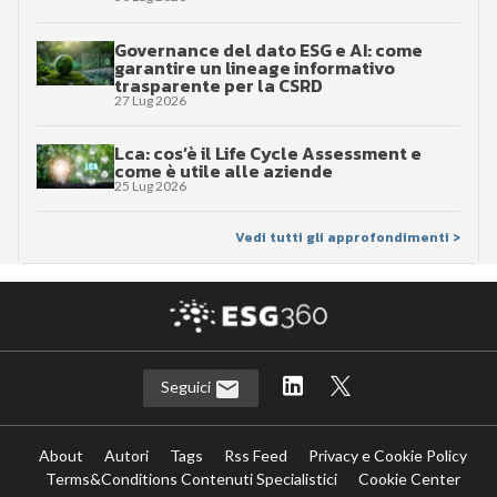
Governance del dato ESG e AI: come
garantire un lineage informativo
trasparente per la CSRD
27 Lug 2026
Lca: cos’è il Life Cycle Assessment e
come è utile alle aziende
25 Lug 2026
Vedi tutti gli approfondimenti >
Seguici
About
Autori
Tags
Rss Feed
Privacy e Cookie Policy
Terms&Conditions Contenuti Specialistici
Cookie Center