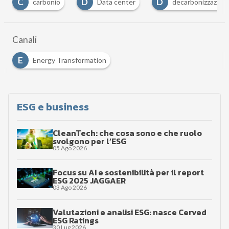
D
D
D
carbonio
Data center
decarbonizzazione
Canali
E
Energy Transformation
ESG e business
CleanTech: che cosa sono e che ruolo
svolgono per l’ESG
05 Ago 2026
Focus su AI e sostenibilità per il report
ESG 2025 JAGGAER
03 Ago 2026
Valutazioni e analisi ESG: nasce Cerved
ESG Ratings
30 Lug 2026