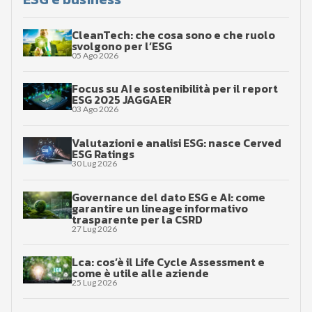
CleanTech: che cosa sono e che ruolo
svolgono per l’ESG
05 Ago 2026
Focus su AI e sostenibilità per il report
ESG 2025 JAGGAER
03 Ago 2026
Valutazioni e analisi ESG: nasce Cerved
ESG Ratings
30 Lug 2026
Governance del dato ESG e AI: come
garantire un lineage informativo
trasparente per la CSRD
27 Lug 2026
Lca: cos’è il Life Cycle Assessment e
come è utile alle aziende
25 Lug 2026