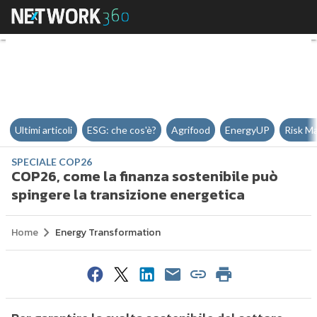
COP26, come la finanza sostenibi
Ultimi articoli
ESG: che cos'è?
Agrifood
EnergyUP
Risk M
SPECIALE COP26
COP26, come la finanza sostenibile può
spingere la transizione energetica
Home
Energy Transformation