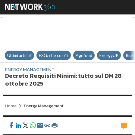
Decreto Requisiti Minimi: tutto 
Ultimi articoli
ESG: che cos'è?
Agrifood
EnergyUP
Risk
ENERGY MANAGEMENT
Decreto Requisiti Minimi: tutto sul DM 28
ottobre 2025
Home
Energy Management