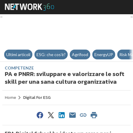
PA e PNRR: sviluppare e valorizza
Ultimi articoli
ESG: che cos'è?
Agrifood
EnergyUP
Risk M
COMPETENZE
PA e PNRR: sviluppare e valorizzare le soft
skill per una sana cultura organizzativa
Home
Digital For ESG