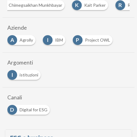
K
R
saikhan Munkhbayar
Kait Parker
Ruth Davis
Aziende
A
I
P
Agrolly
IBM
Project OWL
Argomenti
I
istituzioni
Canali
D
Digital for ESG