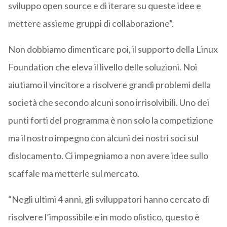
sviluppo open source e di iterare su queste idee e
mettere assieme gruppi di collaborazione”.
Non dobbiamo dimenticare poi, il supporto della Linux
Foundation
che eleva il livello delle
soluzioni
. Noi
aiutiamo il vincitore a
risolvere grandi problemi della
società che secondo alcuni sono irrisolvibili.
U
n
o dei
punti forti del programma è non solo la competizione
ma il nostro impegno con alcuni dei nostri soci sul
dislocamento.
Ci
impegniamo
a non avere idee sullo
scaffale ma metterle sul mer
cato.
“Negli ultimi 4 anni, gli
sviluppatori
hanno cercato di
risolvere l’impossibile e in modo olistico, questo è