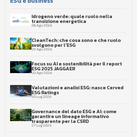
ESG e business
Idrogeno verde: quale ruolo nella
transizione energetica
08 Ago 2026
CleanTech: che cosa sono e che ruolo
svolgono per l’ESG
05 Ago 2026
Focus su AI e sostenibilità per il report
ESG 2025 JAGGAER
03 Ago 2026
Valutazioni e analisi ESG: nasce Cerved
ESG Ratings
30 Lug 2026
Governance del dato ESG e AI: come
garantire un lineage informativo
trasparente per la CSRD
27 Lug 2026