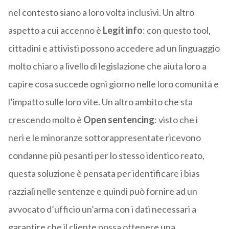
nel contesto siano a loro volta
inclusivi
.
Un altro
aspetto a cui accenno è
L
egit
info
: con questo tool,
cittadini e attivisti possono accedere ad un linguaggio
molto chiaro a livello di legislazione che aiuta loro a
capire cosa succede ogni giorno nelle loro comunità e
l’impatto sulle loro vite. Un altro ambito che sta
cresce
ndo molto è
Open
sentencing
: visto che i
neri
e le minoranze
sottorappresentate
ricevono
condanne più pesanti per lo stesso
identico
reato,
questa
soluzione
è pensata per identificare i
bias
razziali nelle sentenze e quindi può fornire ad un
avvocato d’ufficio un’arma con i dati necessari a
garantire che il
cliente possa ottenere una