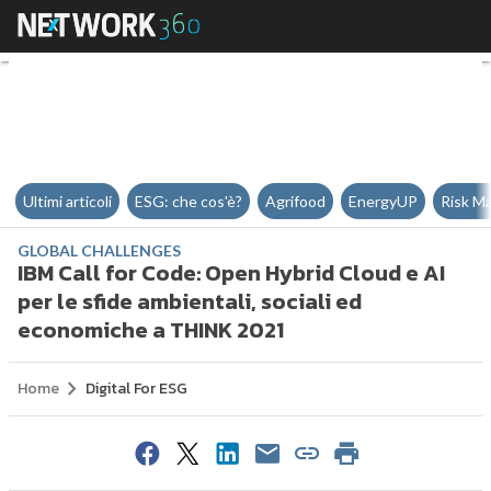
IBM Call for Code: Open Hybrid C
Ultimi articoli
ESG: che cos'è?
Agrifood
EnergyUP
Risk M
GLOBAL CHALLENGES
IBM Call for Code: Open Hybrid Cloud e AI
per le sfide ambientali, sociali ed
economiche a THINK 2021
Home
Digital For ESG