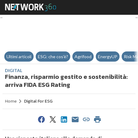
Finanza, risparmio gestito e sost
Ultimi articoli
ESG: che cos'è?
Agrifood
EnergyUP
Risk M
DIGITAL
Finanza, risparmio gestito e sostenibilità:
arriva FIDA ESG Rating
Home
Digital For ESG