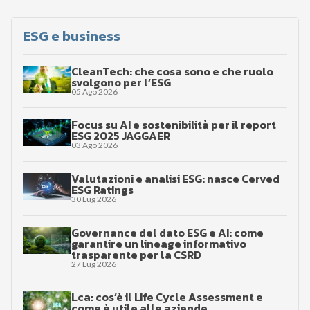
ESG e business
CleanTech: che cosa sono e che ruolo
svolgono per l’ESG
05 Ago 2026
Focus su AI e sostenibilità per il report
ESG 2025 JAGGAER
03 Ago 2026
Valutazioni e analisi ESG: nasce Cerved
ESG Ratings
30 Lug 2026
Governance del dato ESG e AI: come
garantire un lineage informativo
trasparente per la CSRD
27 Lug 2026
Lca: cos’è il Life Cycle Assessment e
come è utile alle aziende