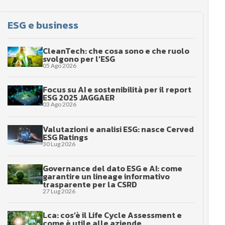
ESG e business
CleanTech: che cosa sono e che ruolo
svolgono per l’ESG
05 Ago 2026
Focus su AI e sostenibilità per il report
ESG 2025 JAGGAER
03 Ago 2026
Valutazioni e analisi ESG: nasce Cerved
ESG Ratings
30 Lug 2026
Governance del dato ESG e AI: come
garantire un lineage informativo
trasparente per la CSRD
27 Lug 2026
Lca: cos’è il Life Cycle Assessment e
come è utile alle aziende