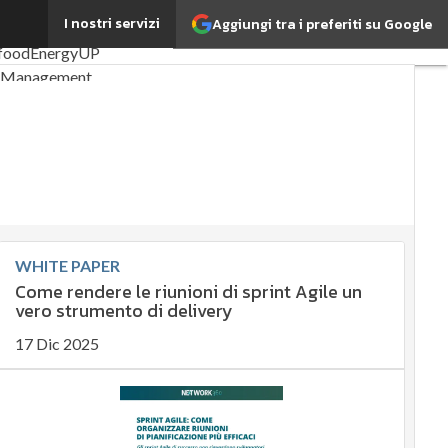
I nostri servizi
Aggiungi tra i preferiti su Google
i articoli
ESG: che cos'è?
food
EnergyUP
k Management
nibilità: perché è
rtante?
ente sostenibile
omia sostenibile
ainability management
rgy Management
WHITE PAPER
ative e Compliance
Come rendere le riunioni di sprint Agile un
orate governance
vero strumento di delivery
tal for ESG
17 Dic 2025
Smart Data
Ultimi articoli