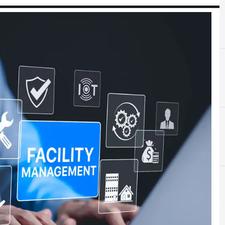
D
dati