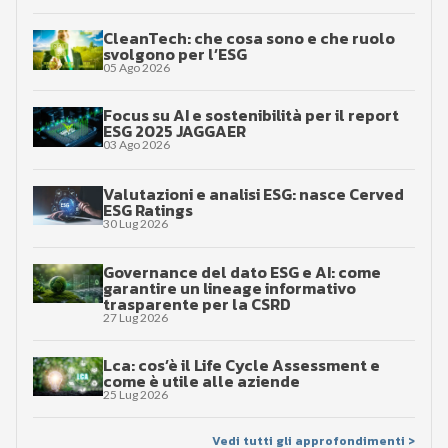
CleanTech: che cosa sono e che ruolo
svolgono per l’ESG
05 Ago 2026
Focus su AI e sostenibilità per il report
ESG 2025 JAGGAER
03 Ago 2026
Valutazioni e analisi ESG: nasce Cerved
ESG Ratings
30 Lug 2026
Governance del dato ESG e AI: come
garantire un lineage informativo
trasparente per la CSRD
27 Lug 2026
Lca: cos’è il Life Cycle Assessment e
come è utile alle aziende
25 Lug 2026
Vedi tutti gli approfondimenti >