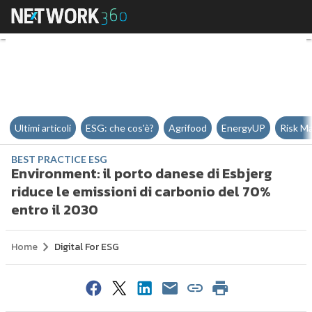
Environment: il porto danese di 
Ultimi articoli
ESG: che cos'è?
Agrifood
EnergyUP
Risk M
BEST PRACTICE ESG
Environment: il porto danese di Esbjerg
riduce le emissioni di carbonio del 70%
entro il 2030
Home
Digital For ESG