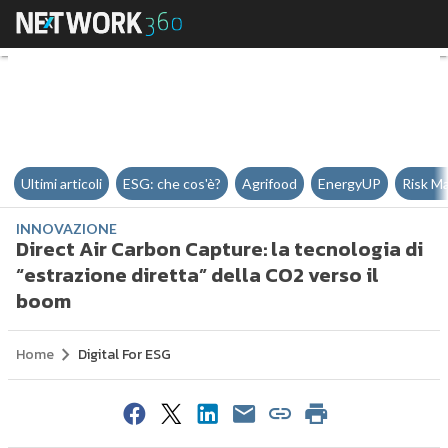
Direct Air Carbon Capture: la tec
Ultimi articoli
ESG: che cos'è?
Agrifood
EnergyUP
Risk M
INNOVAZIONE
Direct Air Carbon Capture: la tecnologia di
“estrazione diretta” della CO2 verso il
boom
Home
Digital For ESG