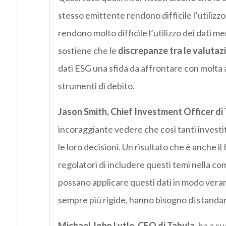
stesso emittente rendono difficile l’utilizz
rendono molto difficile l’utilizzo dei dati me
sostiene che le
discrepanze tra le valutaz
dati ESG una sfida da affrontare con molta a
strumenti di debito.
Jason Smith, Chief Investment Officer di
incoraggiante vedere che così tanti investit
le loro decisioni. Un risultato che è anche i
regolatori di includere questi temi nella com
possano applicare questi dati in modo verame
sempre più rigide, hanno bisogno di standa
Michael John Lytle, CEO di Tabula,
ha a su