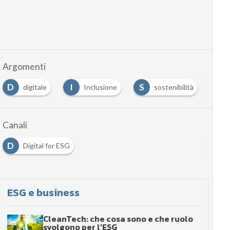
Argomenti
D
I
S
S
digitale
Inclusione
sostenibilità
Canali
D
Digital for ESG
ESG e business
CleanTech: che cosa sono e che ruolo
svolgono per l’ESG