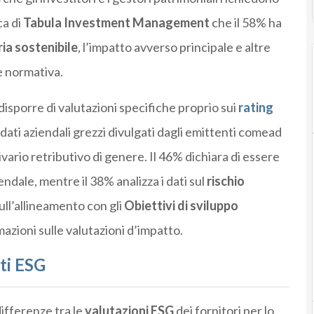
ca di
Tabula Investment Management
che il 58% ha
ia sostenibile
, l’impatto avverso principale e altre
e normativa.
disporre di valutazioni specifiche proprio sui
rating
dati aziendali grezzi divulgati dagli emittenti comead
divario retributivo di genere. Il 46% dichiara di essere
ndale, mentre il 38% analizza i dati sul
rischio
sull’allineamento con gli
Obiettivi di sviluppo
azioni sulle valutazioni d’impatto.
ati ESG
differenze tra le
valutazioni ESG
dei fornitori per lo