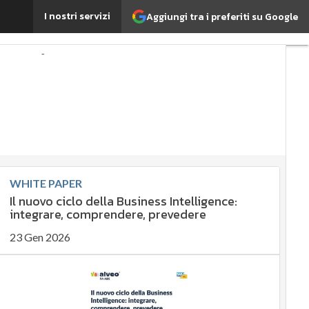
I nostri servizi
Aggiungi tra i preferiti su Google
s'è?
Agrifood
EnergyUP
importante?
Economia sostenibile
ent
Energy Management
Corporate governance
t Data
Ultimi articoli
WHITE PAPER
Il nuovo ciclo della Business Intelligence:
integrare, comprendere, prevedere
23 Gen 2026