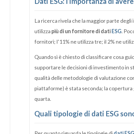
Dati ESG: l’importanza di avere
La ricerca rivela che la maggior parte degli i
utilizza
più di un fornitore di dati
ESG
. Poc
fornitori; l’11% ne utilizza tre; il 2% ne utili
Quando si è chiesto di classificare cosa guida 
supportare le decisioni di investimento in s
qualità delle metodologie di valutazione com
piattaforme) è stata seconda; la copertura 
quarta.
Quali tipologie di dati ESG son
Per quanto riguarda le tipologie di
dati ES