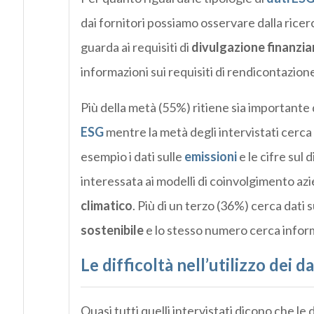
dai fornitori possiamo osservare dalla ricer
guarda ai requisiti di
divulgazione finanziar
informazioni sui requisiti di rendicontazion
Più della metà (55%) ritiene sia importante 
ESG
mentre la metà degli intervistati cerca 
esempio i dati sulle
emissioni
e le cifre sul 
interessata ai modelli di coinvolgimento azie
climatico
. Più di un terzo (36%) cerca dati 
sostenibile
e lo stesso numero cerca inform
Le difficoltà nell’utilizzo dei d
Quasi tutti quelli intervistati dicono che le 