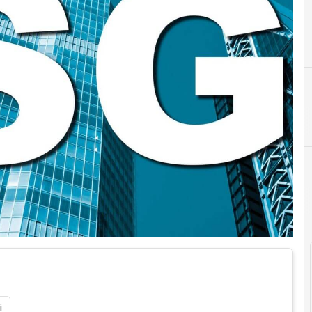
D
Digital for ESG
i