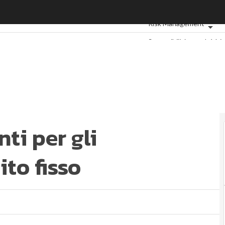
 per gli investimenti a reddito fisso
Ultimi articoli
ESG: che co
Risk Management
Sostenibilità: perché è 
Ambiente sostenibile
Sustainability managem
Normative e Compliance
Digital for ESG
ESG Smar
ti per gli
ito fisso