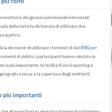
 più fonti
nvestitori e dei gestori patrimoniali intervistati
o più della metà ha dichiarato di utilizzare due
zza quattro.
la decisione di utilizzare i fornitori di dati
ESG
per
trumenti di debito, i partecipanti hanno valutato la
e la più importante; la facilità d’uso (reporting e
geografica terza; e la copertura degli emittenti
o più importanti
G
che gli investitori e i gestori patrimoniali richiedono