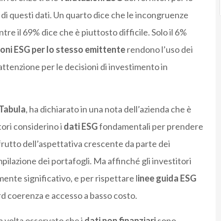
o di questi dati. Un quarto dice che le incongruenze
ntre il 69% dice che è piuttosto difficile. Solo il 6%
ioni ESG per lo stesso emittente
rendono l’uso dei
ttenzione per le decisioni di investimento in
 Tabula
, ha dichiarato in una nota dell’azienda che è
ori considerino i
dati ESG
fondamentali per prendere
l frutto dell’aspettativa crescente da parte dei
pilazione dei portafogli. Ma affinché gli investitori
nte significativo, e per rispettare l
inee guida ESG
rd coerenza e accesso a basso costo.
a volta osservato che i
dati non finanziari
sono