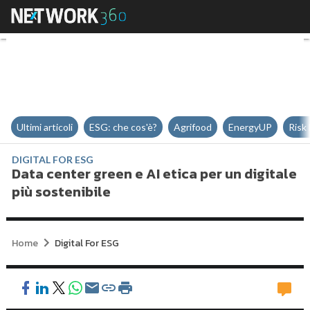
Data center green e AI etica per 
Ultimi articoli
ESG: che cos'è?
Agrifood
EnergyUP
Risk
DIGITAL FOR ESG
Data center green e AI etica per un digitale
più sostenibile
Home
Digital For ESG