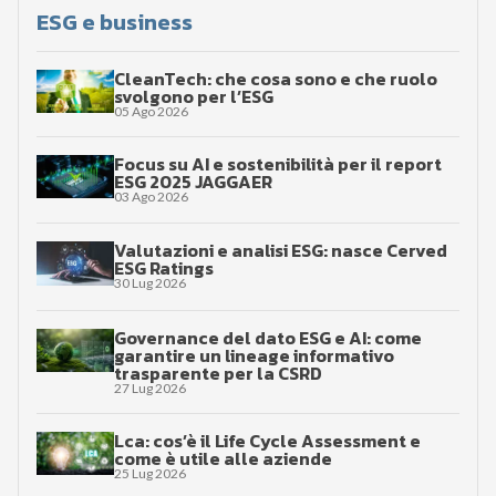
ESG e business
CleanTech: che cosa sono e che ruolo
svolgono per l’ESG
05 Ago 2026
Focus su AI e sostenibilità per il report
ESG 2025 JAGGAER
03 Ago 2026
Valutazioni e analisi ESG: nasce Cerved
ESG Ratings
30 Lug 2026
Governance del dato ESG e AI: come
garantire un lineage informativo
trasparente per la CSRD
27 Lug 2026
Lca: cos’è il Life Cycle Assessment e
come è utile alle aziende
25 Lug 2026