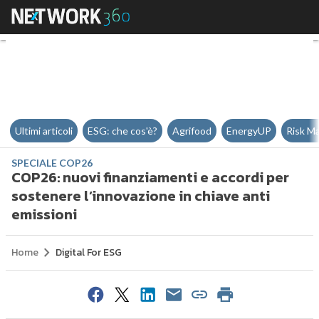
COP26: nuovi finanziamenti e acc
Ultimi articoli
ESG: che cos'è?
Agrifood
EnergyUP
Risk M
SPECIALE COP26
COP26: nuovi finanziamenti e accordi per
sostenere l’innovazione in chiave anti
emissioni
Home
Digital For ESG