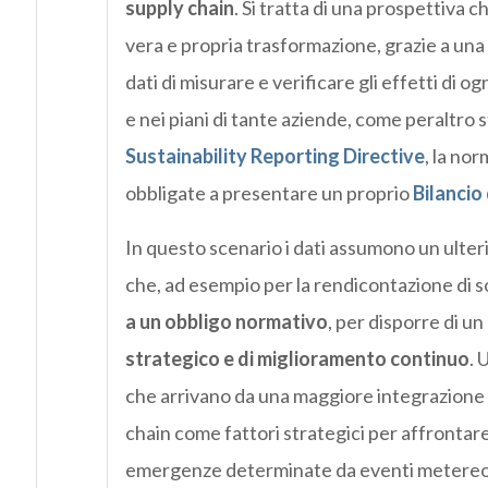
supply chain
. Si tratta di una prospettiva
vera e propria trasformazione, grazie a una c
dati di misurare e verificare gli effetti di o
e nei piani di tante aziende, come peraltro
Sustainability Reporting Directiv
e
, la no
obbligate a presentare un proprio
Bilancio 
In questo scenario i dati assumono un ulteri
che, ad esempio per la rendicontazione di s
a un obbligo normativo
, per disporre di u
strategico e di miglioramento continuo
. 
che arrivano da una maggiore integrazione e
chain come fattori strategici per affrontare 
emergenze determinate da eventi metereolog