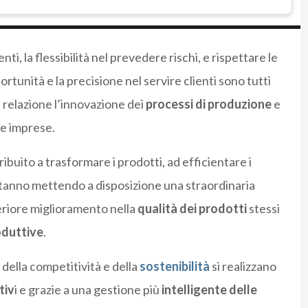
i, la flessibilità nel prevedere rischi, e rispettare le
ortunità e la precisione nel servire clienti sono tutti
 relazione l’innovazione dei
processi di produzione
e
le imprese.
buito a trasformare i prodotti, ad efficientare i
 stanno mettendo a disposizione una straordinaria
teriore miglioramento nella
qualità dei prodotti
stessi
oduttive
.
 della competitività e della
sostenibilità
si realizzano
tiv
i e grazie a una gestione più
intelligente delle