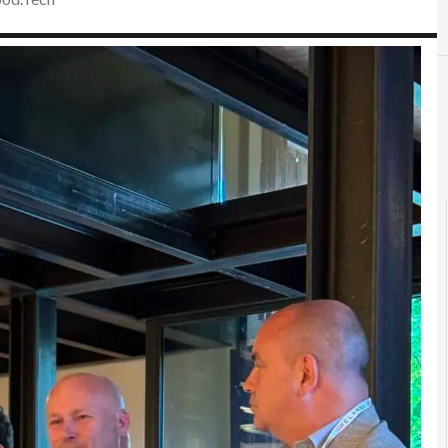
B
bilancio di sostenibilità
D
D