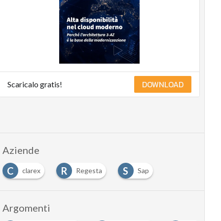
sostenibile
Sustainability
management
Energy
Management
Normative
e
DOWNLOAD
Scaricalo gratis!
Compliance
Corporate
governance
Digital
Aziende
for
ESG
C
R
S
clarex
Regesta
Sap
ESG
…
Smart
Data
Argomenti
Ultimi