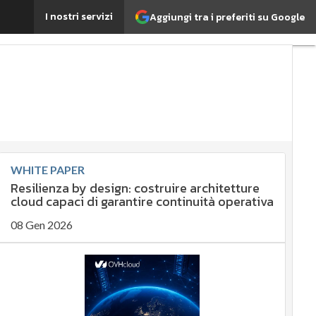
ply chain più intelligenti
I nostri servizi
Aggiungi tra i preferiti su Google
Ultimi
articoli
ESG:
che
cos'è?
Agrifood
EnergyUP
Risk
Management
WHITE PAPER
Resilienza by design: costruire architetture
Sostenibilità:
cloud capaci di garantire continuità operativa
perché è
08 Gen 2026
importante?
Ambiente
sostenibile
Economia