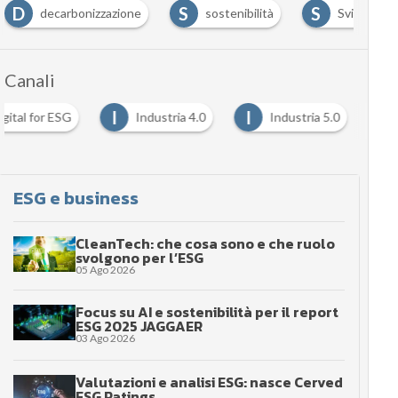
articoli
D
S
S
decarbonizzazione
sostenibilità
Sviluppo s
Canali
I
I
igital for ESG
Industria 4.0
Industria 5.0
…
ESG e business
CleanTech: che cosa sono e che ruolo
svolgono per l’ESG
05 Ago 2026
Focus su AI e sostenibilità per il report
ESG 2025 JAGGAER
03 Ago 2026
Valutazioni e analisi ESG: nasce Cerved
ESG Ratings