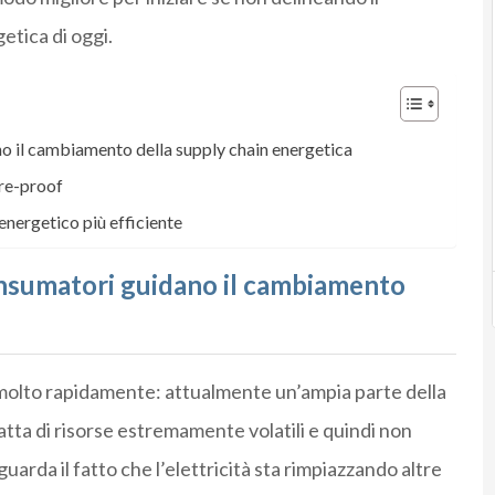
etica di oggi.
no il cambiamento della supply chain energetica
ure-proof
nergetico più efficiente
consumatori guidano il cambiamento
 molto rapidamente
:
attualmente
un’ampia parte della
atta di risorse estremamente volatili e quindi non
iguarda il fatto che
l’elet
t
ricità sta rimpiazz
a
ndo
altre