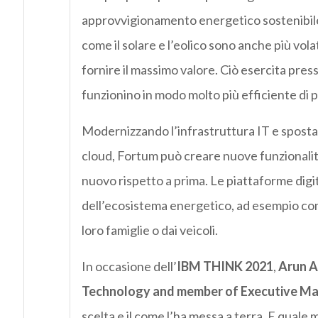
approvvigionamento energetico sostenibile e
come il solare e l’eolico sono anche più vola
fornire il massimo valore. Ciò esercita press
funzionino in modo molto più efficiente di pr
Modernizzando l’infrastruttura IT e spostan
cloud, Fortum può creare nuove funzionalità
nuovo rispetto a prima. Le piattaforme digit
dell’ecosistema energetico, ad esempio cons
loro famiglie o dai veicoli.
In occasione dell’
IBM THINK 2021
,
Arun
A
Technology and
member
of Executive M
scelta e il come l’ha messa a terra. E quale 