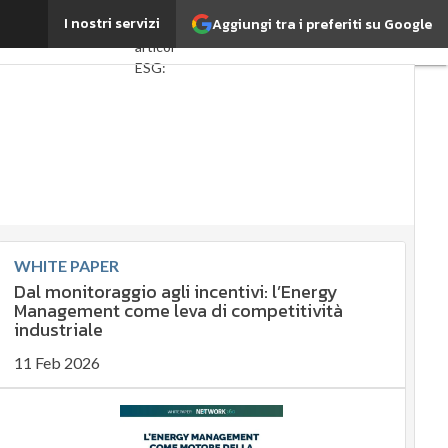
rmation di Fortum
I nostri servizi
Aggiungi tra i preferiti su Google
Ultimi
articoli
ESG:
che
cos'è?
Agrifood
EnergyUP
Risk
Management
Sostenibilità:
WHITE PAPER
perché è
Dal monitoraggio agli incentivi: l’Energy
importante?
Management come leva di competitività
Ambiente
industriale
sostenibile
11 Feb 2026
Economia
sostenibile
Sustainability