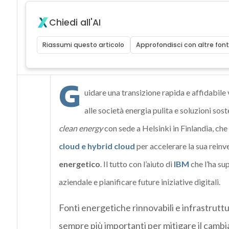
Chiedi all'AI
Riassumi questo articolo
Approfondisci con altre font
G
uidare una transizione rapida e affidabile 
alle società energia pulita e soluzioni sost
clean energy
con sede a Helsinki
in
Finlandia
, che
cloud
e hybrid cloud
per accelerare la sua reinv
energetico
. Il tutto con l’aiuto di
IBM
che l’ha su
aziendale e pianificare future iniziative digitali
.
Fonti energetiche rinnovabili e infrastrutt
sempre più importanti per mitigare il cambi