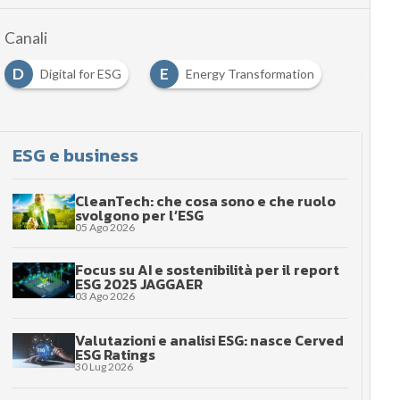
Canali
D
E
Digital for ESG
Energy Transformation
ESG e business
CleanTech: che cosa sono e che ruolo
svolgono per l’ESG
05 Ago 2026
Focus su AI e sostenibilità per il report
ESG 2025 JAGGAER
03 Ago 2026
Valutazioni e analisi ESG: nasce Cerved
ESG Ratings
30 Lug 2026