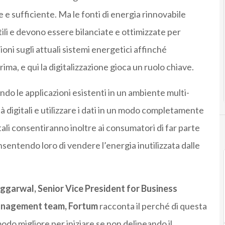
 sufficiente. Ma le fonti di energia rinnovabile
tili e devono essere bilanciate e ottimizzate per
ioni sugli attuali sistemi energetici affinché
ima, e qui la digitalizzazione gioca un ruolo chiave.
do le applicazioni esistenti in un ambiente multi-
 digitali e utilizzare i dati in un modo completamente
ali consentiranno inoltre ai consumatori di far parte
entendo loro di vendere l’energia inutilizzata dalle
ggarwal
, Senior Vice
President
for Business
anagement team,
Fortum
racconta il perché di questa
mo
do migliore per iniziare se non delineando il