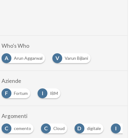
Who's Who
A
V
Arun Aggarwal
Varun Bijlani
Aziende
F
I
Fortum
IBM
Argomenti
C
C
D
I
cemento
Cloud
digitale
industr