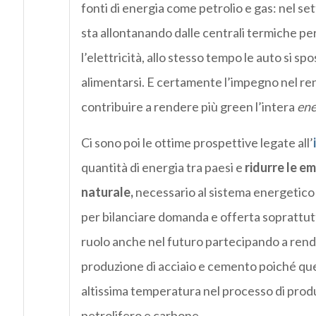
fonti di energia come
petrolio
e
gas
:
nel set
sta
allontana
nd
o dalle centrali termiche
per
l’elettricità, allo stesso tempo le auto si sp
alimentarsi. E certamente l’impegno
nel ren
contribui
r
e a
rendere più green
l’intera
ene
Ci sono poi le ottime
prospettive
legate all’
quantità di energi
a
tra paesi e
ridurre l
e em
naturale,
necessario al sistema energetic
per bilanciare domanda e offer
ta
soprattut
ruolo anche nel futuro partecipando a rend
produzione di acciaio e cemento poiché que
altissima temperatura nel processo di produz
petrolifero e carbone.