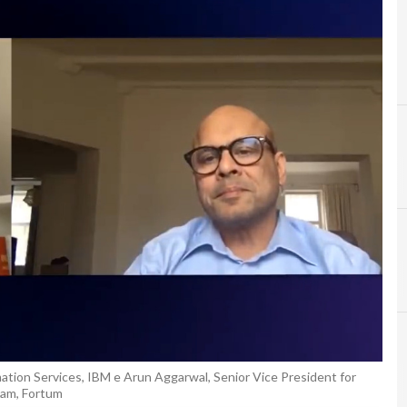
ation Services, IBM e Arun Aggarwal, Senior Vice President for
C
carbone
am, Fortum