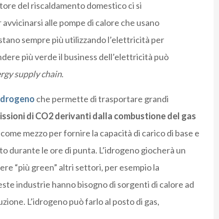
tore del ri
scaldamento domestico
ci
si
 avvicinarsi alle pompe di calore che usano
ostano sempre più utilizzando l’elettricità per
dere più verde il business dell’elettricità può
rgy supply chain
.
idrogeno
che
permette di trasportare grandi
issioni di CO2 d
erivanti dalla combustione del gas
o come mezzo pe
r fornire la capacità di carico di bas
e
e
to
durante le ore di punta. L’idrogeno giocherà un
ere “
più green
” altri settori
, per esempio
l
a
ste industrie hanno bisogno di sorgenti di calore ad
ione. L’idrogeno può farlo al posto di gas,