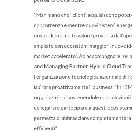
“Man mano
che i clienti acquisiscono poter
concorrenza e mentre nuovi
sistemi energe
nostri clienti molto valore prove
rrà dall’op
ampliate con ecosistemi maggiori, nuove ide
market accelerato”.
Ad accompagnare nella
and
Managing
Partner,
Hybrid
Cloud
Tra
l’organizzazione tecnologica aziendale di F
ispirare
proattivamente il business. “
In IBM
organizz
azioni
sostenendole con
soluz
ioni
i
collegarsi e partecipare a questi ecosistemi
permetta di abbracciare completamente la
efficienti”.