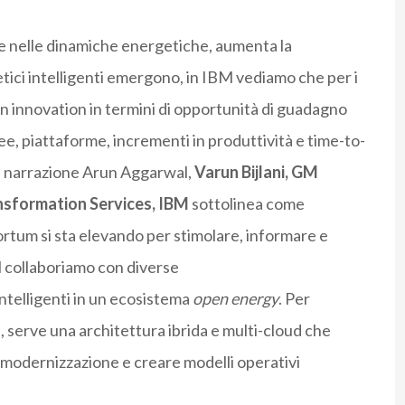
e
nelle dinamiche energetiche
,
aumenta la
tici intelligenti emergono, i
n
IBM vediamo che per i
en
innovation
in termini di
opportunità
di
guadagno
e, piattaforme, incrementi in produttività e time-to-
 narrazione Arun Aggarwal,
Varun
Bijlani
, GM
nsformation
Services, IBM
sottolinea come
ortum si sta elevando per stimolare, informare
e
 collaboriamo con diverse
ntelligenti in un ecosistema
open energy
. Per
, serve
una architettura ibrida e
multi-cloud che
modernizzazione e creare modelli operativi