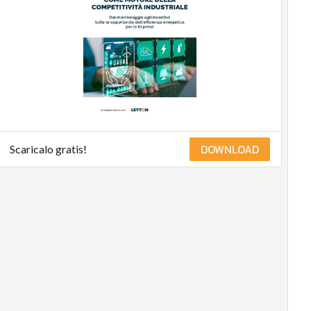
management
Energy
Management
Normative
e
Compliance
Corporate
governance
Digital
DOWNLOAD
Scaricalo gratis!
for
ESG
ESG
Smart
Data
Ultimi
articoli