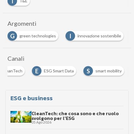
T
T&E
Argomenti
I
I
innovazione sostenibile
investimenti sostenibili
Canali
E
S
CleanTech
ESG Smart Data
smart mobility
ESG e business
CleanTech: che cosa sono e che ruolo
svolgono per l’ESG
05 Ago 2026