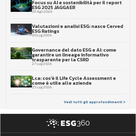
Focus su AI e sostenibilità per il report
ESG 2025 JAGGAER
03 Ago 2026
Valutazioni e analisi ESG: nasce Cerved
ESG Ratings
30 Lug 2026
Governance del dato ESG e AI: come
garantire un lineage informativo
trasparente per la CSRD
27 Lug 2026
Lca: cos’è il Life Cycle Assessment e
come è utile alle aziende
25 Lug 2026
Vedi tutti gli approfondimenti >