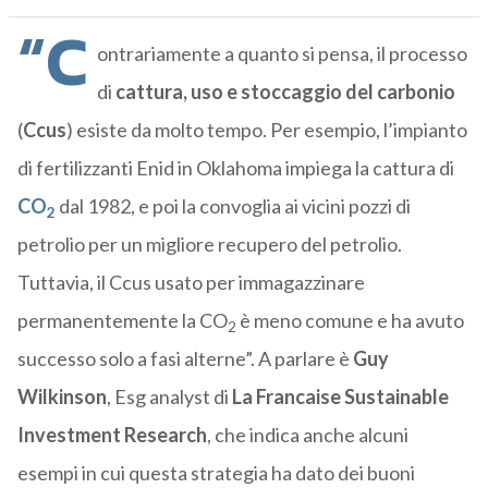
“C
ontrariamente a quanto si pensa, il processo
di
cattura, uso e stoccaggio del carbonio
(
Ccus
) esiste da molto tempo. Per esempio, l’impianto
di fertilizzanti Enid in Oklahoma impiega la cattura di
CO
dal 1982, e poi la convoglia ai vicini pozzi di
2
petrolio per un migliore recupero del petrolio.
Tuttavia, il Ccus usato per immagazzinare
permanentemente la CO
è meno comune e ha avuto
2
successo solo a fasi alterne”. A parlare è
Guy
Wilkinson
, Esg analyst di
La Francaise Sustainable
Investment Research
, che indica anche alcuni
esempi in cui questa strategia ha dato dei buoni