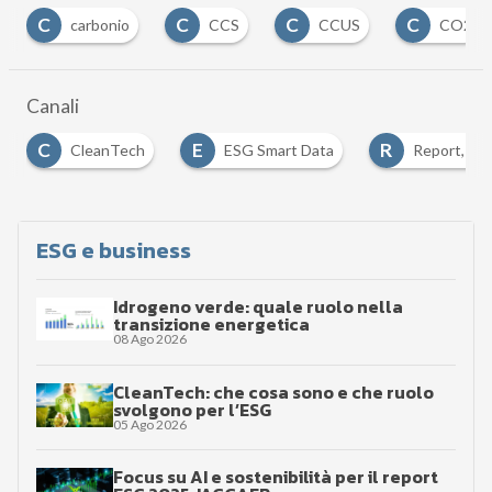
C
C
C
D
CCS
CCUS
CO2
decarboniz
…
Canali
E
R
ch
ESG Smart Data
Report, analisi e ricerche
…
ESG e business
Idrogeno verde: quale ruolo nella
transizione energetica
08 Ago 2026
CleanTech: che cosa sono e che ruolo
svolgono per l’ESG
05 Ago 2026
Focus su AI e sostenibilità per il report