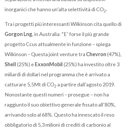
inorganici che hanno un’alta selettività di CO
.
2
Tra i progetti più interessanti Wilkinson cita quello di
Gorgon Lng
, in Australia: “E’ forse il più grande
progetto Ccus attualmente in funzione – spiega
Wilkinson – Questa joint venture tra
Chevron
(47%),
Shell
(25%) e
ExxonMobil
(25%) ha investito oltre 3
miliardi di dollari nel programma che è arrivato a
catturare 5,5Mt di CO
a partire dall’agosto 2019.
2
Nonostante questi numeri – prosegue – non ha
raggiunto il suo obiettivo generale fissato all’80%,
arrivando solo al 68%. Questo ha innescato il reso
obbligatorio di 5,3 milioni di crediti di carbonio al