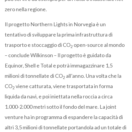
zero nella regione.
Il progetto Northern Lights in Norvegia è un
tentativo di sviluppare la prima infrastruttura di
trasporto e stoccaggio di CO
open-source al mondo
2
– conclude Wilkinson – Il progetto è guidato da
Equinor, Shell e Total e potrà immagazzinare 1,5
milioni di tonnellate di CO
all’anno. Una volta che la
2
CO
viene catturata, viene trasportata in forma
2
liquida da navi, e poi iniettata nella roccia a circa
1.000-2.000 metri sotto il fondo del mare. La joint
venture ha in programma di espandere la capacità di
altri 3,5 milioni di tonnellate portandola ad un totale di