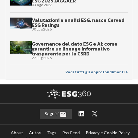
ESG 2025 JAGGAER
03 Ago 2026
Valutazioni e analisi ESG: nasce Cerved
ESG Ratings
30 Lug 2026
Governance del dato ESG e AI: come
garantire un lineage informativo
trasparente per la CSRD
27 Lug 2026
Vedi tutti gli approfondimenti >
Seguici
About
Autori
Tags
Rss Feed
Privacy e Cookie Policy