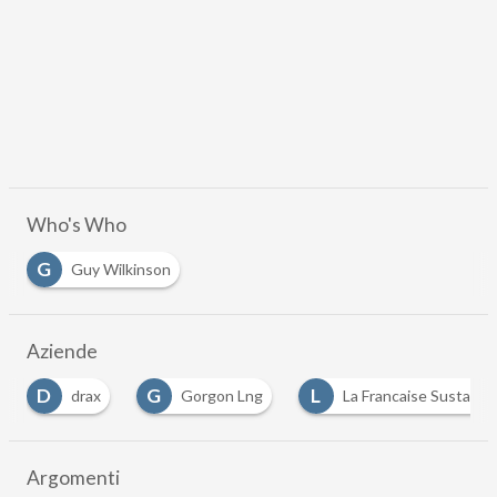
Who's Who
G
Guy Wilkinson
Aziende
G
L
Gorgon Lng
La Francaise Sustainable Investment
…
Argomenti