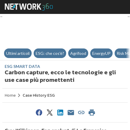
Carbon capture, ecco le tecnolog
Ultimi articoli
ESG: che cos'è?
Agrifood
EnergyUP
Risk M
ESG SMART DATA
Carbon capture, ecco le tecnologie e gli
use case più promettenti
Home
Case History ESG