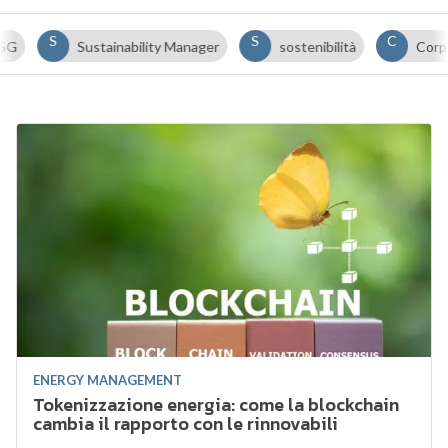
S
S
C
Sustainability Manager
sostenibilità
Corporat
ENERGY MANAGEMENT
Tokenizzazione energia: come la blockchain
cambia il rapporto con le rinnovabili